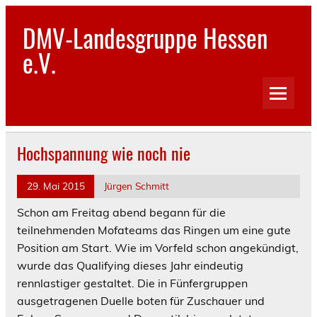
Skip
to
DMV-Landesgruppe Hessen
content
e.V.
Hochspannung wie noch nie
29. Mai 2015
Jürgen Schmitt
Schon am Freitag abend begann für die
teilnehmenden Mofateams das Ringen um eine gute
Position am Start. Wie im Vorfeld schon angekündigt,
wurde das Qualifying dieses Jahr eindeutig
rennlastiger gestaltet. Die in Fünfergruppen
ausgetragenen Duelle boten für Zuschauer und