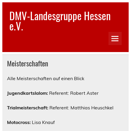
Skip
to
DMV-Landesgruppe Hessen
content
e.V.
Meisterschaften
Alle Meisterschaften auf einen Blick
Jugendkartslalom:
Referent: Robert Aster
Trialmeisterschaft:
Referent: Matthias Heuschkel
Motocross:
Lisa Knauf