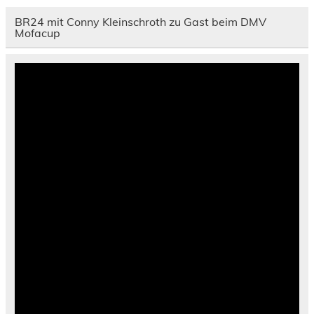
BR24 mit Conny Kleinschroth zu Gast beim DMV
Mofacup