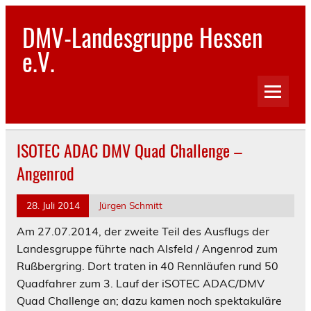
Skip
to
DMV-Landesgruppe Hessen
content
e.V.
ISOTEC ADAC DMV Quad Challenge –
Angenrod
28. Juli 2014
Jürgen Schmitt
Am 27.07.2014, der zweite Teil des Ausflugs der
Landesgruppe führte nach Alsfeld / Angenrod zum
Rußbergring. Dort traten in 40 Rennläufen rund 50
Quadfahrer zum 3. Lauf der iSOTEC ADAC/DMV
Quad Challenge an; dazu kamen noch spektakuläre