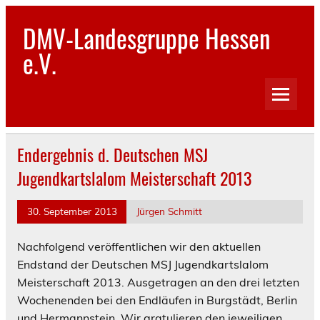
Skip
to
DMV-Landesgruppe Hessen
content
e.V.
Endergebnis d. Deutschen MSJ
Jugendkartslalom Meisterschaft 2013
30. September 2013
Jürgen Schmitt
Nachfolgend veröffentlichen wir den aktuellen
Endstand der Deutschen MSJ Jugendkartslalom
Meisterschaft 2013. Ausgetragen an den drei letzten
Wochenenden bei den Endläufen in Burgstädt, Berlin
und Hermannstein. Wir gratulieren den jeweiligen