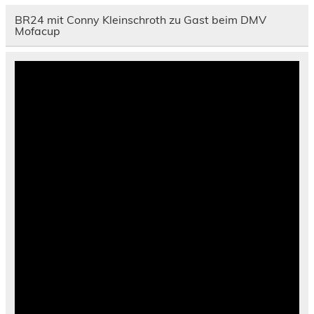
BR24 mit Conny Kleinschroth zu Gast beim DMV
Mofacup