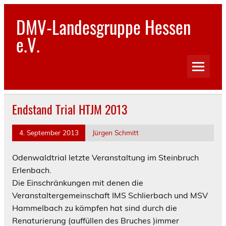
Skip
to
DMV-Landesgruppe Hessen
content
e.V.
Endstand Trial HTJM 2013
4. September 2013
Jürgen Schmitt
Odenwaldtrial letzte Veranstaltung im Steinbruch
Erlenbach.
Die Einschränkungen mit denen die
Veranstaltergemeinschaft IMS Schlierbach und MSV
Hammelbach zu kämpfen hat sind durch die
Renaturierung (auffüllen des Bruches )immer