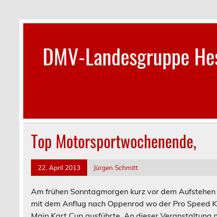
Skip
to
content
DMV-Landesgruppe Hes
Top Motorsportwochenende,
22. April 2013
Jürgen Schmitt
Am frühen Sonntagmorgen kurz vor dem Aufstehen 
mit dem Anflug nach Oppenrod wo der Pro Speed Ka
Main Kart Cup ausführte. An dieser Veranstaltung 