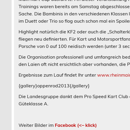
Trainings waren bereits am Samstag abgeschlossen
Sache. Die Bambinis in den verschiedenen Klassen li
im Duett oder Trio so flog auch schon mal ein Spoi
Highlight natürlich die KF2 oder auch die „Schalter
fliegen neu definierten. Für Kart und Motorsportfa
Porsche von 0 auf 100 neidisch werden (unter 3 sec.
Die Organisation professionell und umfangreich be
den Laien oft nicht ersichtlich aber vorhanden, die 
Ergebnisse zum Lauf findet Ihr unter
www.rheinmain
{gallery}oppenrod2013{/gallery}
Die Landesgruppe dankt dem Pro Speed Kart Club e
Güteklasse A.
Weiter Bilder im
Facebook (<– klick)