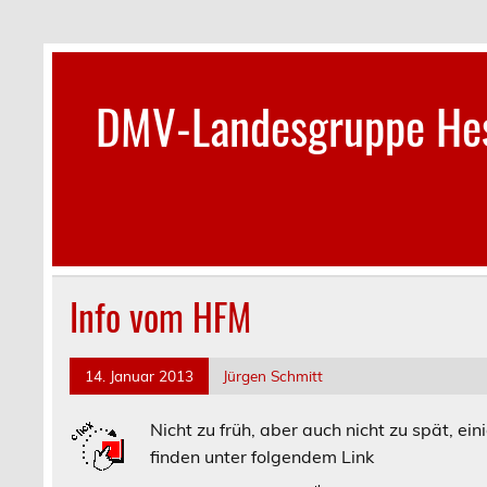
Skip
to
content
DMV-Landesgruppe Hes
Info vom HFM
14. Januar 2013
Jürgen Schmitt
Nicht zu früh, aber auch nicht zu spät, e
finden unter folgendem Link