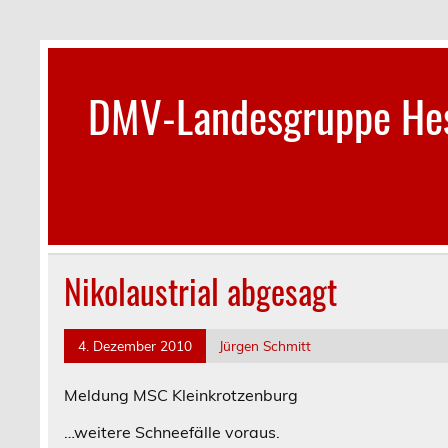
Skip
to
content
DMV-Landesgruppe Hes
Nikolaustrial abgesagt
4. Dezember 2010
Jürgen Schmitt
Meldung MSC Kleinkrotzenburg
…weitere Schneefälle voraus.