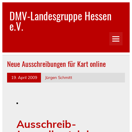
Skip
to
DMV-Landesgruppe Hessen
content
e.V.
Neue Ausschreibungen für Kart online
19. April 2009
Jürgen Schmitt
Ausschreib-